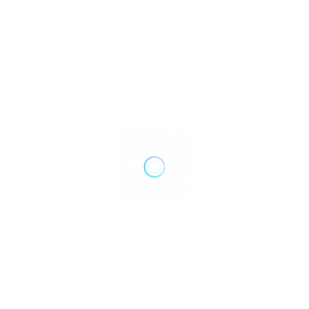
₹
₹₹₹